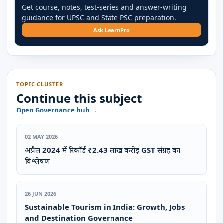
Get course, notes, test-series and answer-writing
guidance for UPSC and State PSC preparation.
Ask LearnPro
TOPIC CLUSTER
Continue this subject
Open Governance hub →
02 MAY 2026
अप्रैल 2024 में रिकॉर्ड ₹2.43 लाख करोड़ GST संग्रह का
विश्लेषण
26 JUN 2026
Sustainable Tourism in India: Growth, Jobs
and Destination Governance