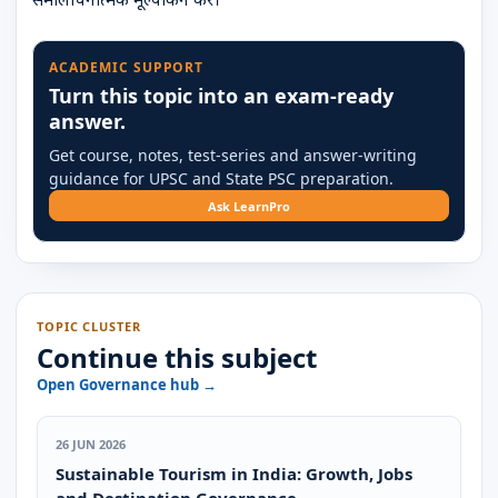
ACADEMIC SUPPORT
Turn this topic into an exam-ready
answer.
Get course, notes, test-series and answer-writing
guidance for UPSC and State PSC preparation.
Ask LearnPro
TOPIC CLUSTER
Continue this subject
Open Governance hub →
26 JUN 2026
Sustainable Tourism in India: Growth, Jobs