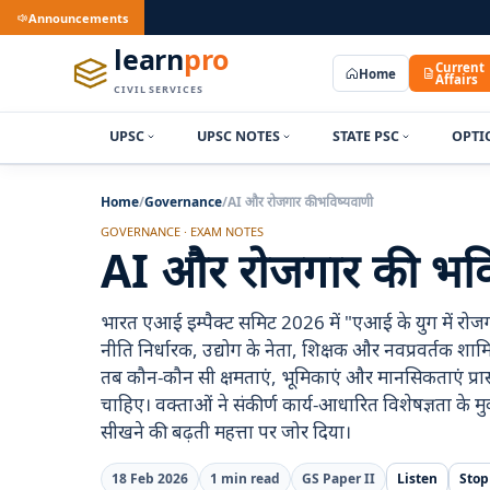
Announcements
learn
pro
Current
Home
Affairs
CIVIL SERVICES
UPSC
UPSC NOTES
STATE PSC
OPTI
Home
/
Governance
/
AI और रोजगार की भविष्यवाणी
GOVERNANCE · EXAM NOTES
AI और रोजगार की भवि
भारत एआई इम्पैक्ट समिट 2026 में "एआई के युग में रोजग
नीति निर्धारक, उद्योग के नेता, शिक्षक और नवप्रवर्तक श
तब कौन-कौन सी क्षमताएं, भूमिकाएं और मानसिकताएं प्रासं
चाहिए। वक्ताओं ने संकीर्ण कार्य-आधारित विशेषज्ञता
सीखने की बढ़ती महत्ता पर जोर दिया।
18 Feb 2026
1 min read
GS Paper II
Listen
Stop