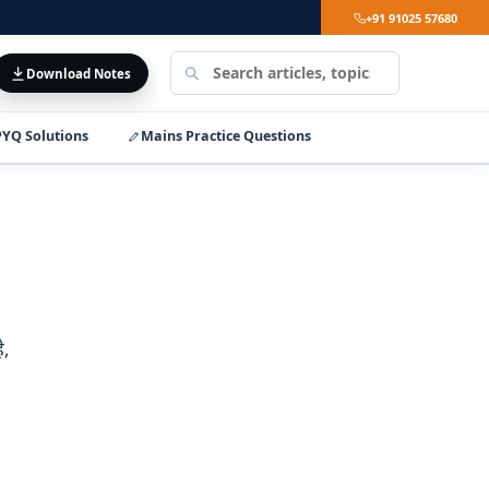
+91 91025 57680
Search
Download Notes
LearnPro
YQ Solutions
Mains Practice Questions
ै,