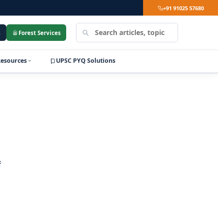
+91 91025 57680
Search
s
Forest Services
LearnPro
Resources
UPSC PYQ Solutions
ं